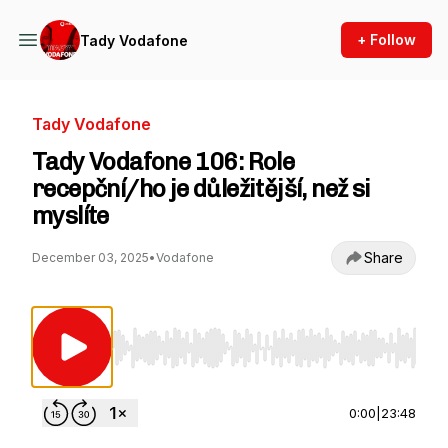
+ Follow
Tady Vodafone
Tady Vodafone
Tady Vodafone 106: Role
recepční/ho je důležitější, než si
myslíte
Share
December 03, 2025
•
Vodafone
Use Left/Right to seek, Home/End to jump to st
0:00
|
23:48