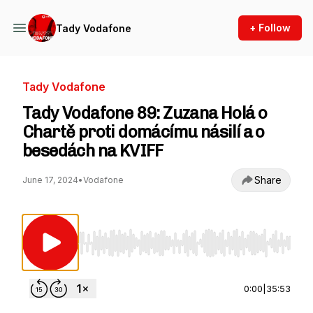
+ Follow
Tady Vodafone
Tady Vodafone
Tady Vodafone 89: Zuzana Holá o
Chartě proti domácímu násilí a o
besedách na KVIFF
Share
June 17, 2024
•
Vodafone
Use Left/Right to seek, Home/End to jump to st
0:00
|
35:53