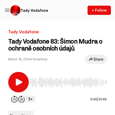
+ Follow
Tady Vodafone
Tady Vodafone
Tady Vodafone 83: Šimon Mudra o
ochraně osobních údajů
Share
March 18, 2024
•
Vodafone
Use Left/Right to seek, Home/End to jump to st
0:00
|
31:45